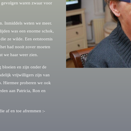
de gevolgen waren zwaar voor
en. Inmiddels weten we meer.
erlijden was een enorme schok,
 die ze wilde. Een eetstoornis
, het had nooit zover moeten
at we haar weer zien.
 bloeien en zijn onder de
elijk vrijwilligers zijn van
ap. Hiermee proberen we ook
eden aan Patricia, Ron en
die af en toe afremmen :-