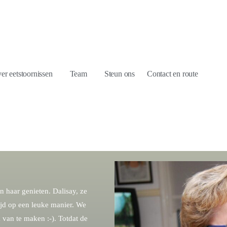
er eetstoornissen
Team
Steun ons
Contact en route
 haar genieten. Dalisay, ze
ijd op een leuke manier. We
van te maken :-). Totdat de