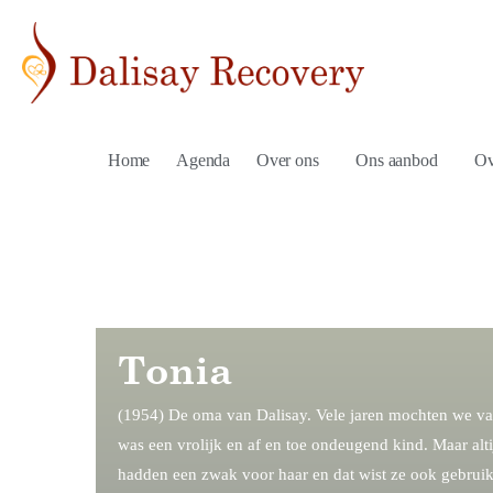
Home
Agenda
Over ons
Ons aanbod
Ov
Tonia
(1954) De oma van Dalisay. Vele jaren mochten we van
was een vrolijk en af en toe ondeugend kind. Maar alt
hadden een zwak voor haar en dat wist ze ook gebruik 