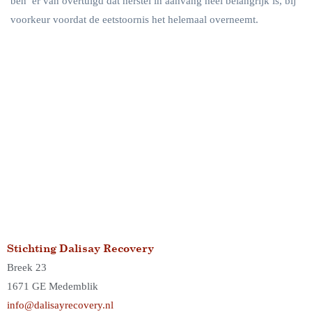
ben er van overtuigd dat herstel in aanvang heel belangrijk is, bij
voorkeur voordat de eetstoornis het helemaal overneemt.
Stichting Dalisay Recovery
Breek 23
1671 GE Medemblik
info@dalisayrecovery.nl