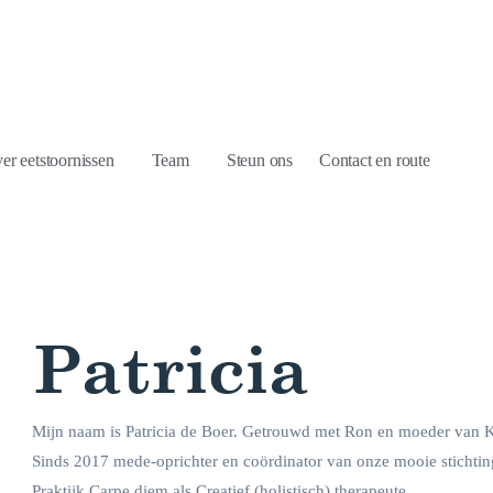
er eetstoornissen
Team
Steun ons
Contact en route
Patricia
Mijn naam is Patricia de Boer. Getrouwd met Ron en moeder van K
Sinds 2017 mede-oprichter en coördinator van onze mooie stichting
Praktijk Carpe diem als Creatief (holistisch) therapeute.