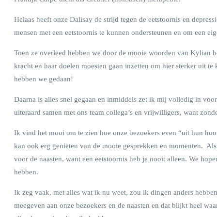
Helaas heeft onze Dalisay de strijd tegen de eetstoornis en depre
mensen met een eetstoornis te kunnen ondersteunen en om een eig
Toen ze overleed hebben we door de mooie woorden van Kylian besl
kracht en haar doelen moesten gaan inzetten om hier sterker uit te
hebben we gedaan!
Daarna is alles snel gegaan en inmiddels zet ik mij volledig in voo
uiteraard samen met ons team collega’s en vrijwilligers, want zond
Ik vind het mooi om te zien hoe onze bezoekers even “uit hun hoo
kan ook erg genieten van de mooie gesprekken en momenten. Als e
voor de naasten, want een eetstoornis heb je nooit alleen. We hop
hebben.
Ik zeg vaak, met alles wat ik nu weet, zou ik dingen anders hebbe
meegeven aan onze bezoekers en de naasten en dat blijkt heel waarde